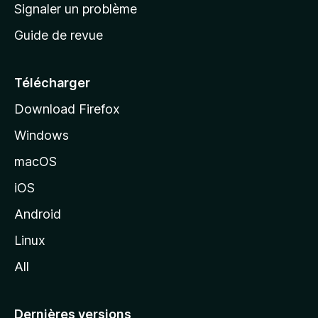
a
Signaler un problème
t
c
a
Guide de revue
c
n
t
u
e
Télécharger
i
Download Firefox
l
Windows
d
e
macOS
M
iOS
o
z
Android
i
Linux
l
All
l
a
Dernières versions