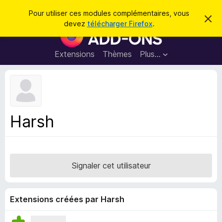
R
Connexion
Pour utiliser ces modules complémentaires, vous
C
e
devez
télécharger Firefox
.
a
M
c
c
o
h
h
e
d
Extensions
Thèmes
Plus…
e
r
u
c
r
e
l
c
m
e
e
h
s
s
e
s
p
a
Harsh
r
g
o
e
u
r
l
Signaler cet utilisateur
e
n
a
Extensions créées par Harsh
v
i