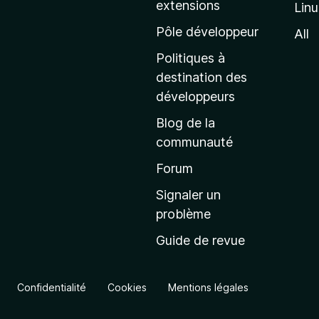
extensions
Lin
g
e
Pôle développeur
All
d
Politiques à
’
destination des
a
développeurs
c
Blog de la
c
communauté
u
e
Forum
i
Signaler un
l
problème
d
Guide de revue
e
M
o
Confidentialité
Cookies
Mentions légales
z