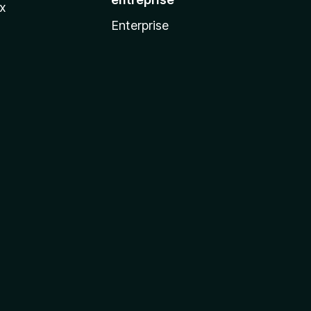
ux
Enterprise