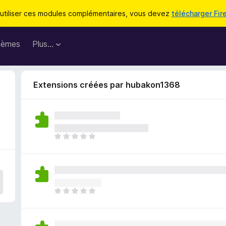
utiliser ces modules complémentaires, vous devez
télécharger Fir
hèmes
Plus…
Extensions créées par hubakon1368
I
l
n
’
y
a
I
a
l
u
n
c
’