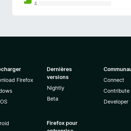
a
n
t
écharger
Dernières
Communau
versions
nload Firefox
Connect
Nightly
dows
Contribute
Beta
cOS
Developer
Firefox pour
roid
entreprise