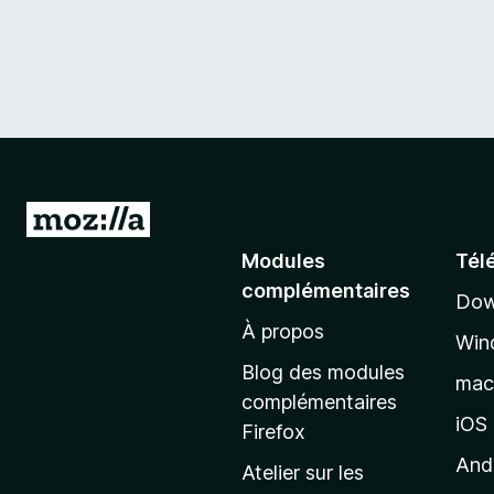
A
l
Modules
Tél
l
complémentaires
Dow
e
À propos
r
Win
à
Blog des modules
ma
l
complémentaires
a
iOS
Firefox
p
And
Atelier sur les
a