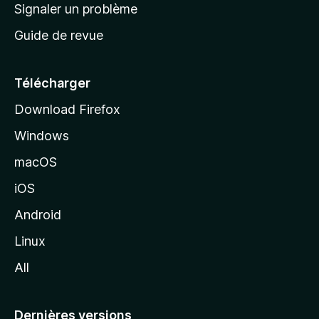
a
Signaler un problème
t
c
a
Guide de revue
c
n
t
u
e
Télécharger
i
Download Firefox
l
Windows
d
e
macOS
M
iOS
o
z
Android
i
Linux
l
All
l
a
Dernières versions