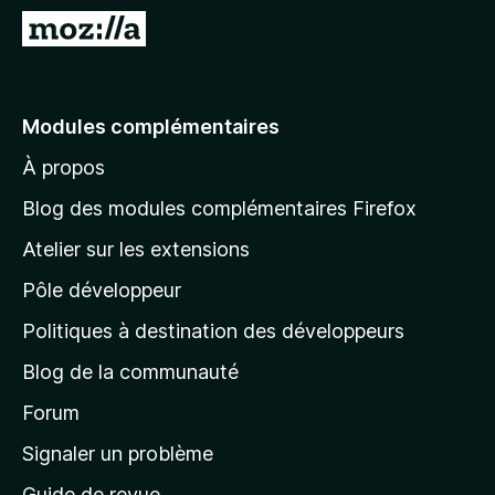
g
A
a
l
t
l
e
e
Modules complémentaires
u
r
r
À propos
à
F
l
i
Blog des modules complémentaires Firefox
r
a
Atelier sur les extensions
e
p
f
Pôle développeur
a
o
g
Politiques à destination des développeurs
x
e
Blog de la communauté
d
’
Forum
a
Signaler un problème
c
Guide de revue