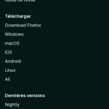
c
u
e
Télécharger
i
Download Firefox
l
Windows
d
e
macOS
M
iOS
o
z
Android
i
Linux
l
All
l
a
Dernières versions
Nightly