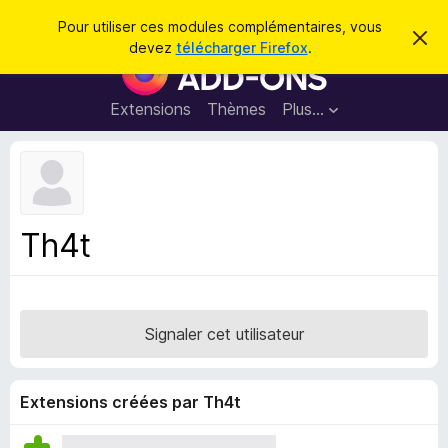
R
Connexion
Pour utiliser ces modules complémentaires, vous
C
e
devez
télécharger Firefox
.
a
M
c
c
o
h
h
e
d
Extensions
Thèmes
Plus…
e
r
u
c
r
e
l
c
m
e
e
h
s
s
e
s
p
a
Th4t
r
g
o
e
u
r
l
Signaler cet utilisateur
e
n
a
Extensions créées par Th4t
v
i