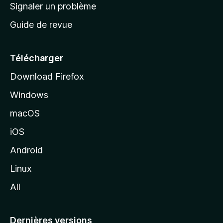
a
Signaler un problème
t
c
a
Guide de revue
c
n
t
u
e
Télécharger
i
Download Firefox
l
Windows
d
e
macOS
M
iOS
o
z
Android
i
Linux
l
All
l
a
Dernières versions