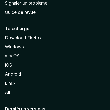
a
Signaler un problème
t
c
a
Guide de revue
c
n
t
u
e
Télécharger
i
Download Firefox
l
Windows
d
e
macOS
M
iOS
o
z
Android
i
Linux
l
All
l
a
Dernières versions