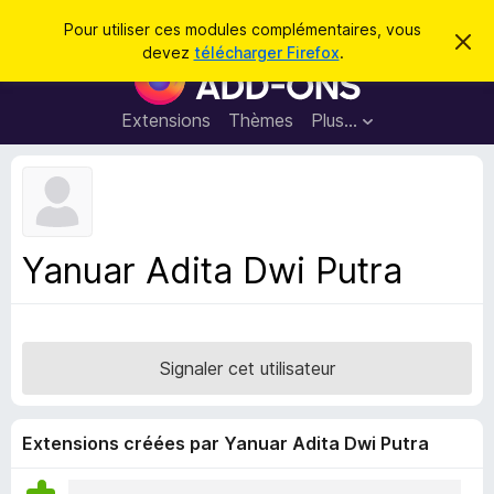
R
Connexion
Pour utiliser ces modules complémentaires, vous
C
e
devez
télécharger Firefox
.
a
M
c
c
o
h
h
e
d
Extensions
Thèmes
Plus…
e
r
u
c
r
e
l
c
m
e
e
h
s
s
e
s
p
a
Yanuar Adita Dwi Putra
r
g
o
e
u
r
l
Signaler cet utilisateur
e
n
a
Extensions créées par Yanuar Adita Dwi Putra
v
i