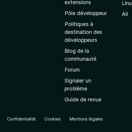
extensions
Lin
g
e
Pôle développeur
All
d
Politiques à
’
destination des
a
développeurs
c
Blog de la
c
communauté
u
e
Forum
i
Signaler un
l
problème
d
Guide de revue
e
M
o
Confidentialité
Cookies
Mentions légales
z