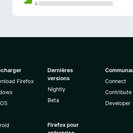
a
n
t
écharger
Dernières
Communau
versions
nload Firefox
Connect
Nightly
dows
Contribute
Beta
cOS
Developer
Firefox pour
roid
entreprise