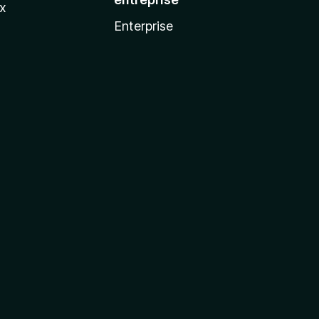
ux
Enterprise