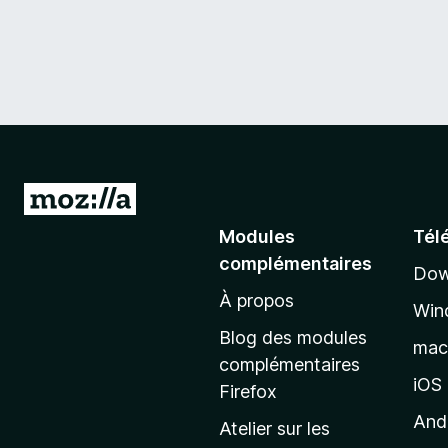
A
l
Modules
Tél
l
complémentaires
Dow
e
À propos
r
Win
à
Blog des modules
ma
l
complémentaires
a
iOS
Firefox
p
And
Atelier sur les
a