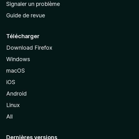
a
Signaler un problème
t
c
a
Guide de revue
c
n
t
u
e
Télécharger
i
Download Firefox
l
Windows
d
e
macOS
M
iOS
o
z
Android
i
Linux
l
All
l
a
Dernières versions