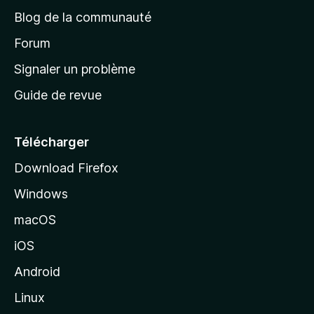
e
a
’
Blog de la communauté
n
d
i
t
’
Forum
n
s
a
Signaler un problème
t
c
a
Guide de revue
c
n
t
u
e
Télécharger
i
Download Firefox
l
Windows
d
e
macOS
M
iOS
o
z
Android
i
Linux
l