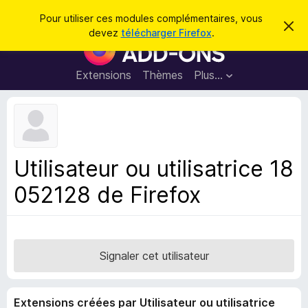
R
Connexion
Pour utiliser ces modules complémentaires, vous
C
e
devez
télécharger Firefox
.
a
M
c
c
o
h
h
e
d
Extensions
Thèmes
Plus…
e
r
u
c
r
e
l
c
m
e
e
h
s
s
e
s
p
a
Utilisateur ou utilisatrice 18
r
g
o
e
052128 de Firefox
u
r
l
e
n
Signaler cet utilisateur
a
v
Extensions créées par Utilisateur ou utilisatrice
i