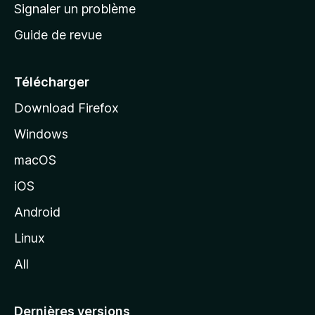
a
Signaler un problème
t
c
a
Guide de revue
c
n
t
u
e
Télécharger
i
Download Firefox
l
Windows
d
e
macOS
M
iOS
o
z
Android
i
Linux
l
All
l
a
Dernières versions