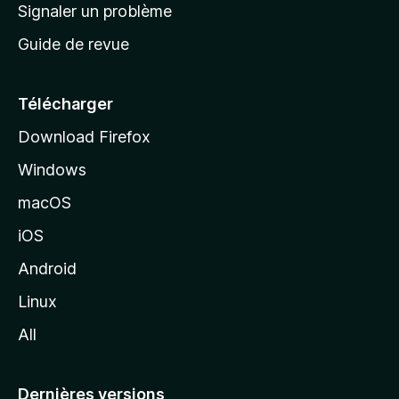
a
Signaler un problème
t
c
a
Guide de revue
c
n
t
u
e
Télécharger
i
Download Firefox
l
Windows
d
e
macOS
M
iOS
o
z
Android
i
Linux
l
All
l
a
Dernières versions