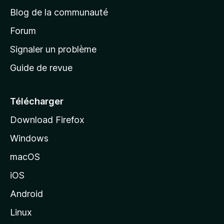
e
a
’
Blog de la communauté
n
d
i
t
’
Forum
n
s
a
Signaler un problème
t
c
a
Guide de revue
c
n
t
u
e
Télécharger
i
Download Firefox
l
Windows
d
e
macOS
M
iOS
o
z
Android
i
Linux
l