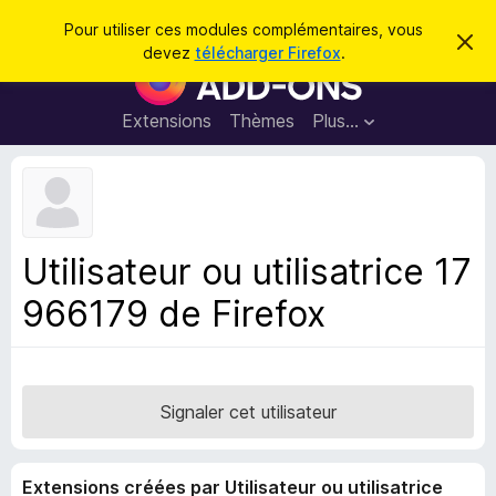
R
Connexion
Pour utiliser ces modules complémentaires, vous
C
e
devez
télécharger Firefox
.
a
M
c
c
o
h
h
e
d
Extensions
Thèmes
Plus…
e
r
u
c
r
e
l
c
m
e
e
h
s
s
e
s
p
a
Utilisateur ou utilisatrice 17
r
g
o
e
966179 de Firefox
u
r
l
e
n
Signaler cet utilisateur
a
v
Extensions créées par Utilisateur ou utilisatrice
i