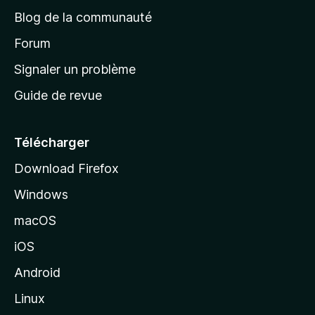
e
a
’
Blog de la communauté
n
d
i
t
’
Forum
n
s
a
Signaler un problème
t
c
a
Guide de revue
c
n
t
u
e
Télécharger
i
Download Firefox
l
Windows
d
e
macOS
M
iOS
o
z
Android
i
Linux
l