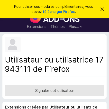
R
Connexion
Pour utiliser ces modules complémentaires, vous
C
e
devez
télécharger Firefox
.
a
M
c
c
o
h
h
e
d
Extensions
Thèmes
Plus…
e
r
u
c
r
e
l
c
m
e
e
h
s
s
e
s
p
a
Utilisateur ou utilisatrice 17
r
g
o
e
943111 de Firefox
u
r
l
e
n
Signaler cet utilisateur
a
v
Extensions créées par Utilisateur ou utilisatrice
i