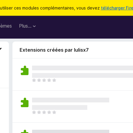
utiliser ces modules complémentaires, vous devez
télécharger Fir
hèmes
Plus…
Extensions créées par lulisx7
I
l
n
’
y
a
I
a
l
u
n
c
’