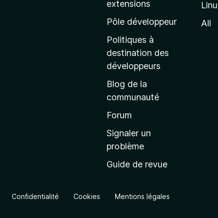
extensions
Lin
g
e
Pôle développeur
All
d
Politiques à
’
destination des
a
développeurs
c
Blog de la
c
communauté
u
e
Forum
i
Signaler un
l
problème
d
Guide de revue
e
M
o
Confidentialité
Cookies
Mentions légales
z