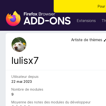
Pour 
M
o
Extensions
T
d
u
l
Artiste de thèmes
e
s
p
lulisx7
o
u
r
l
Utilisateur depuis
e
22 mai 2023
n
Nombre de modules
a
9
v
Moyenne des notes des modules du développeur
i