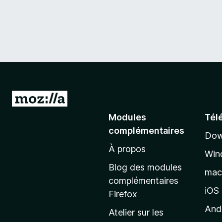
A
l
Modules
Tél
l
complémentaires
Dow
e
À propos
r
Win
à
Blog des modules
ma
l
complémentaires
a
iOS
Firefox
p
And
Atelier sur les
a