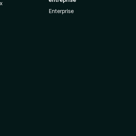
ux
Enterprise