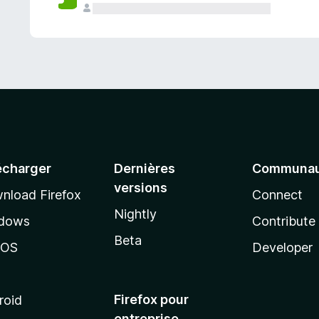
a
n
t
écharger
Dernières
Communau
versions
nload Firefox
Connect
Nightly
dows
Contribute
Beta
cOS
Developer
Firefox pour
roid
entreprise