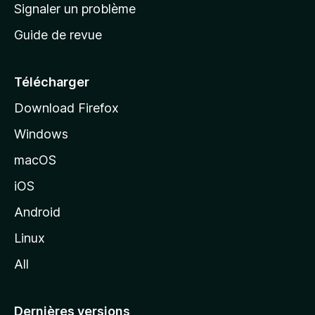
a
Signaler un problème
t
c
a
Guide de revue
c
n
t
u
e
Télécharger
i
Download Firefox
l
Windows
d
e
macOS
M
iOS
o
z
Android
i
Linux
l
All
l
a
Dernières versions