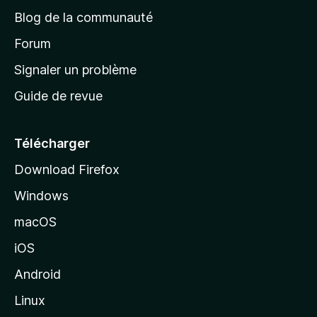
e
a
’
Blog de la communauté
n
d
i
t
’
Forum
n
s
a
Signaler un problème
t
c
a
Guide de revue
c
n
t
u
e
Télécharger
i
Download Firefox
l
Windows
d
e
macOS
M
iOS
o
z
Android
i
Linux
l