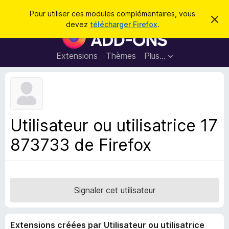
R
Connexion
Pour utiliser ces modules complémentaires, vous
C
e
devez
télécharger Firefox
.
a
M
c
c
o
h
h
e
d
Extensions
Thèmes
Plus…
e
r
u
c
r
e
l
c
m
e
e
h
s
s
e
s
p
a
Utilisateur ou utilisatrice 17
r
g
o
e
873733 de Firefox
u
r
l
e
n
Signaler cet utilisateur
a
v
Extensions créées par Utilisateur ou utilisatrice
i