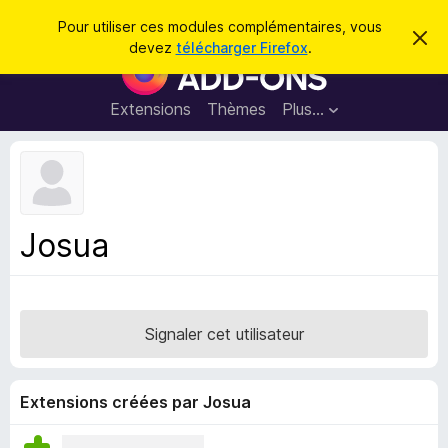
R
Connexion
Pour utiliser ces modules complémentaires, vous
C
e
devez
télécharger Firefox
.
a
M
c
c
o
h
h
e
d
Extensions
Thèmes
Plus…
e
r
u
c
r
e
l
c
m
e
e
h
s
s
e
s
p
a
Josua
r
g
o
e
u
r
l
Signaler cet utilisateur
e
n
a
Extensions créées par Josua
v
i