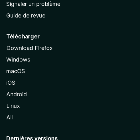
a
Signaler un problème
t
c
a
Guide de revue
c
n
t
u
e
Télécharger
i
Download Firefox
l
Windows
d
e
macOS
M
iOS
o
z
Android
i
Linux
l
All
l
a
Dernières versions