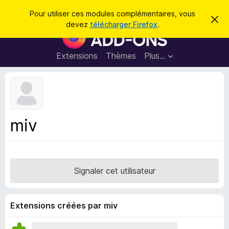
R
Connexion
Pour utiliser ces modules complémentaires, vous
C
e
devez
télécharger Firefox
.
a
M
c
c
o
h
h
e
d
Extensions
Thèmes
Plus…
e
r
u
c
r
e
l
c
m
e
e
h
s
s
e
s
p
a
miv
r
g
o
e
u
r
l
Signaler cet utilisateur
e
n
a
Extensions créées par miv
v
i