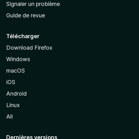
a
Signaler un problème
t
c
a
Guide de revue
c
n
t
u
e
Télécharger
i
Download Firefox
l
Windows
d
e
macOS
M
iOS
o
z
Android
i
Linux
l
All
l
a
Dernières versions