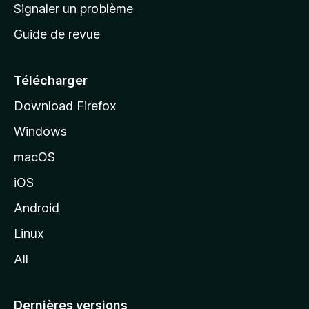
a
Signaler un problème
t
c
a
Guide de revue
c
n
t
u
e
Télécharger
i
Download Firefox
l
Windows
d
e
macOS
M
iOS
o
z
Android
i
Linux
l
All
l
a
Dernières versions