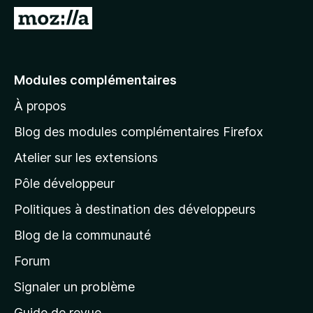
g
A
a
l
t
l
e
e
Modules complémentaires
u
r
r
À propos
à
F
l
i
Blog des modules complémentaires Firefox
r
a
Atelier sur les extensions
e
p
f
Pôle développeur
a
o
g
Politiques à destination des développeurs
x
e
Blog de la communauté
d
’
Forum
a
Signaler un problème
c
Guide de revue