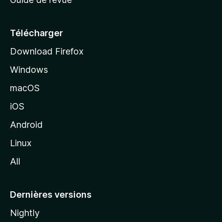
c
u
e
Télécharger
i
Download Firefox
l
Windows
d
e
macOS
M
iOS
o
z
Android
i
Linux
l
All
l
a
Dernières versions
Nightly