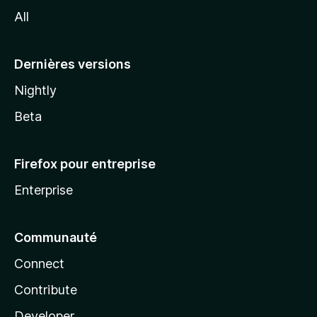
l
All
l
a
Dernières versions
Nightly
Beta
Firefox pour entreprise
Enterprise
Communauté
Connect
Contribute
Developer