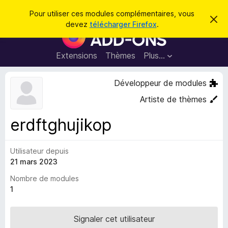
R
Connexion
Pour utiliser ces modules complémentaires, vous
C
e
devez
télécharger Firefox
.
a
M
c
c
o
h
h
e
d
Extensions
Thèmes
Plus…
e
r
u
c
r
e
l
Développeur de modules
c
m
e
e
h
Artiste de thèmes
s
s
e
s
p
a
erdftghujikop
r
g
o
e
u
Utilisateur depuis
r
21 mars 2023
l
e
Nombre de modules
n
1
a
v
Signaler cet utilisateur
i