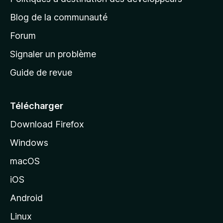
l
e
a
’
Blog de la communauté
n
d
i
t
’
Forum
n
s
a
Signaler un problème
t
c
a
Guide de revue
c
n
t
u
e
Télécharger
i
Download Firefox
l
Windows
d
e
macOS
M
iOS
o
z
Android
i
Linux