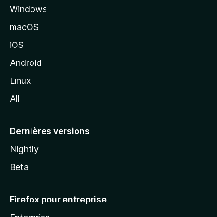
Windows
d
e
macOS
M
iOS
o
z
Android
i
Linux
l
All
l
a
Dernières versions
Nightly
Beta
Firefox pour entreprise