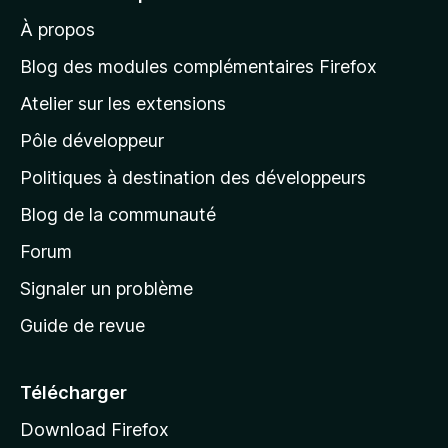
e
r
o
n
n
À propos
u
à
s
o
r
t
l
t
Blog des modules complémentaires Firefox
l
a
e
a
’
n
Atelier sur les extensions
p
i
p
t
o
n
Pôle développeur
a
u
s
r
g
t
Politiques à destination des développeurs
l
e
a
’
Blog de la communauté
n
d
i
t
’
Forum
n
s
a
Signaler un problème
t
c
a
Guide de revue
c
n
t
u
e
Télécharger
i
Download Firefox
l