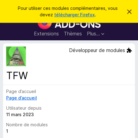
R
Connexion
Pour utiliser ces modules complémentaires, vous
C
e
devez
télécharger Firefox
.
a
M
c
c
o
h
h
e
d
Extensions
Thèmes
Plus…
e
r
u
c
r
e
l
Développeur de modules
c
m
e
e
h
s
s
e
s
p
a
TFW
r
g
o
e
u
Page d’accueil
r
Page d’accueil
l
e
Utilisateur depuis
n
11 mars 2023
a
Nombre de modules
v
1
i