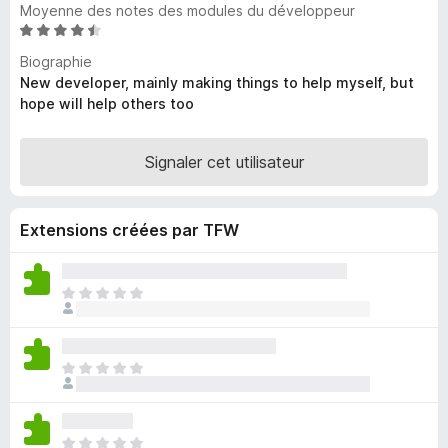
Moyenne des notes des modules du développeur
g
N
a
o
Biographie
t
t
New developer, mainly making things to help myself, but
e
é
hope will help others too
u
4
,
r
3
Signaler cet utilisateur
F
s
i
u
r
r
Extensions créées par TFW
e
5
f
o
I
x
l
n
’
I
y
l
a
n
a
’
u
I