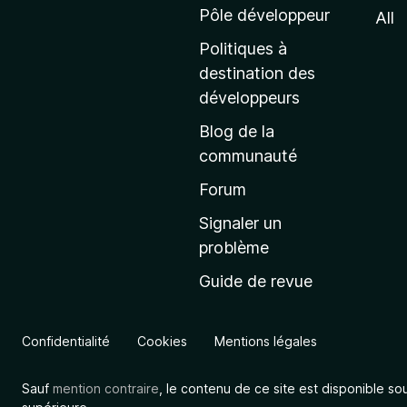
e
Pôle développeur
All
d
Politiques à
’
destination des
a
développeurs
c
Blog de la
c
communauté
u
e
Forum
i
Signaler un
l
problème
d
Guide de revue
e
M
o
Confidentialité
Cookies
Mentions légales
z
i
Sauf
mention contraire
, le contenu de ce site est disponible so