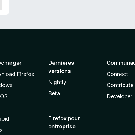
écharger
Dernières
Communau
versions
nload Firefox
Connect
Nightly
dows
Contribute
Beta
cOS
Developer
Firefox pour
roid
entreprise
ux