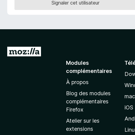
Signaler cet utilisateur
g
a
t
e
u
r
F
A
i
l
Modules
Tél
r
l
e
complémentaires
Dow
e
f
À propos
r
o
Win
à
x
Blog des modules
ma
l
complémentaires
a
iOS
Firefox
p
And
Atelier sur les
a
extensions
Lin
g