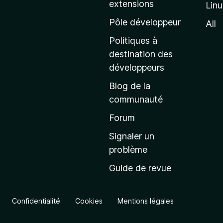
extensions
Lin
g
e
Pôle développeur
All
d
Politiques à
’
destination des
a
développeurs
c
Blog de la
c
communauté
u
e
Forum
i
Signaler un
l
problème
d
Guide de revue
e
M
o
Confidentialité
Cookies
Mentions légales
z