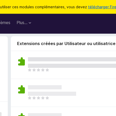
utiliser ces modules complémentaires, vous devez
télécharger Fir
hèmes
Plus…
Extensions créées par Utilisateur ou utilisatric
I
l
n
’
y
a
I
a
l
u
n
c
’