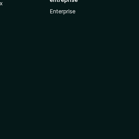
ux
Enterprise