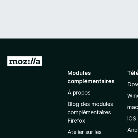
A
l
Modules
Tél
l
complémentaires
Dow
e
À propos
r
Win
à
Blog des modules
ma
l
complémentaires
a
iOS
Firefox
p
And
Atelier sur les
a