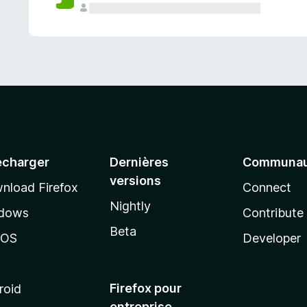
a
n
t
écharger
Dernières
Communau
versions
nload Firefox
Connect
Nightly
dows
Contribute
Beta
cOS
Developer
Firefox pour
roid
entreprise