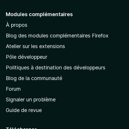
l
r
5
e
Modules complémentaires
r
À propos
à
l
Blog des modules complémentaires Firefox
a
Atelier sur les extensions
p
Pôle développeur
a
g
Politiques à destination des développeurs
e
Blog de la communauté
d
’
Forum
a
Signaler un problème
c
Guide de revue
c
u
e