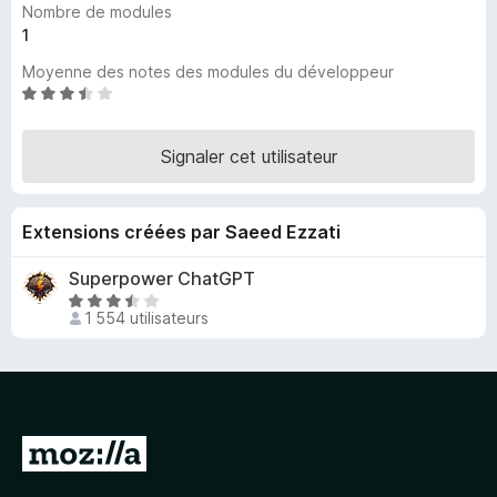
Nombre de modules
g
1
a
Moyenne des notes des modules du développeur
t
N
e
o
u
t
r
Signaler cet utilisateur
é
F
3
i
,
Extensions créées par Saeed Ezzati
r
4
s
e
Superpower ChatGPT
u
f
N
r
o
1 554 utilisateurs
o
5
x
t
é
3
,
4
A
s
l
u