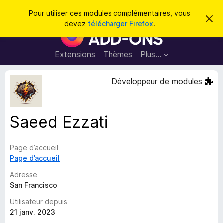
R
Connexion
Pour utiliser ces modules complémentaires, vous
C
e
devez
télécharger Firefox
.
a
M
c
c
o
h
h
e
d
Extensions
Thèmes
Plus…
e
r
u
c
r
e
l
Développeur de modules
c
m
e
e
h
s
s
e
s
p
a
Saeed Ezzati
r
g
o
e
u
Page d’accueil
r
Page d’accueil
l
e
Adresse
n
San Francisco
a
Utilisateur depuis
v
21 janv. 2023
i