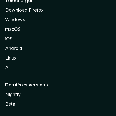
Télécharger
i
Download Firefox
l
Windows
d
e
macOS
M
iOS
o
z
Android
i
Linux
l
All
l
a
Dernières versions
Nightly
Beta