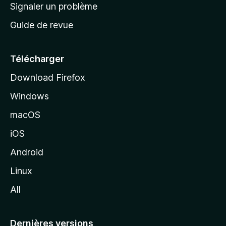
a
Signaler un problème
t
c
a
Guide de revue
c
n
t
u
e
Télécharger
i
Download Firefox
l
Windows
d
e
macOS
M
iOS
o
z
Android
i
Linux
l
All
l
a
Dernières versions