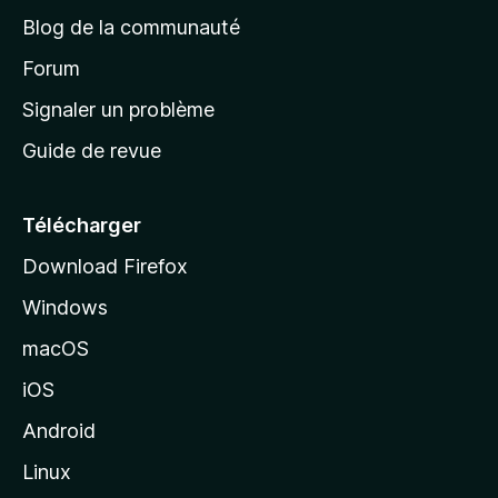
e
a
’
Blog de la communauté
n
d
i
t
’
Forum
n
s
a
Signaler un problème
t
c
a
Guide de revue
c
n
t
u
e
Télécharger
i
Download Firefox
l
Windows
d
e
macOS
M
iOS
o
z
Android
i
Linux
l