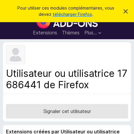
R
Connexion
Pour utiliser ces modules complémentaires, vous
C
e
devez
télécharger Firefox
.
a
M
c
c
o
h
h
e
d
Extensions
Thèmes
Plus…
e
r
u
c
r
e
l
c
m
e
e
h
s
s
e
s
p
a
Utilisateur ou utilisatrice 17
r
g
o
e
686441 de Firefox
u
r
l
e
n
Signaler cet utilisateur
a
v
Extensions créées par Utilisateur ou utilisatrice
i