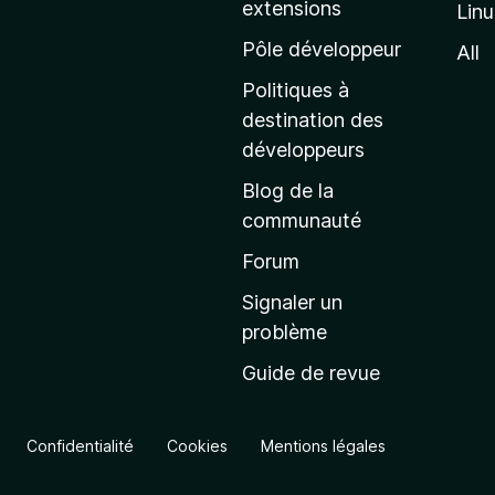
extensions
Lin
g
e
Pôle développeur
All
d
Politiques à
’
destination des
a
développeurs
c
Blog de la
c
communauté
u
e
Forum
i
Signaler un
l
problème
d
Guide de revue
e
M
o
Confidentialité
Cookies
Mentions légales
z