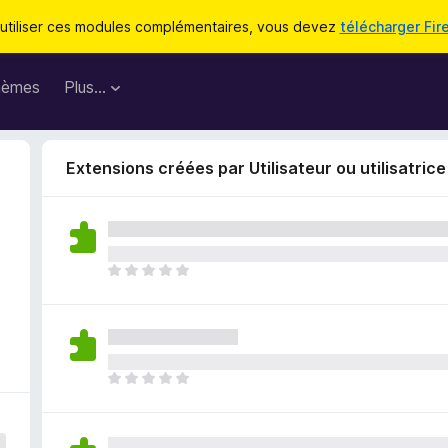
utiliser ces modules complémentaires, vous devez
télécharger Fir
hèmes
Plus…
Extensions créées par Utilisateur ou utilisatri
I
l
n
’
y
a
I
a
l
u
n
c
’