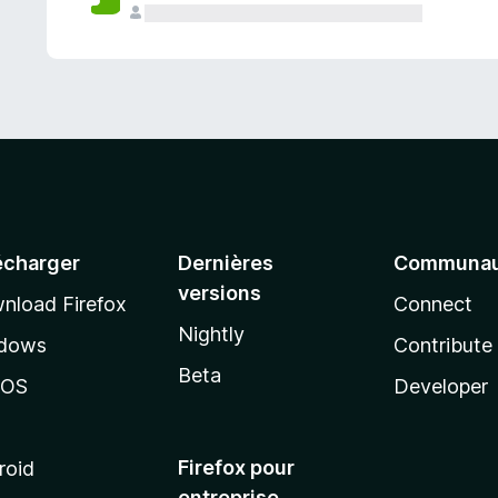
a
n
t
écharger
Dernières
Communau
versions
nload Firefox
Connect
Nightly
dows
Contribute
Beta
cOS
Developer
Firefox pour
roid
entreprise