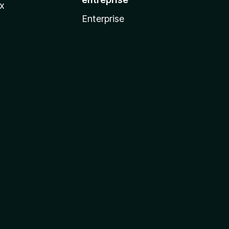
ux
Enterprise