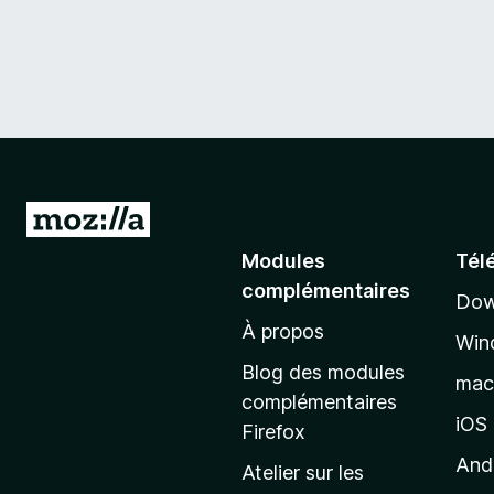
A
l
Modules
Tél
l
complémentaires
Dow
e
À propos
r
Win
à
Blog des modules
ma
l
complémentaires
a
iOS
Firefox
p
And
Atelier sur les
a