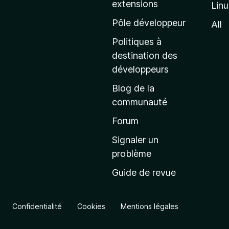
extensions
Lin
g
e
Pôle développeur
All
d
Politiques à
’
destination des
a
développeurs
c
Blog de la
c
communauté
u
e
Forum
i
Signaler un
l
problème
d
Guide de revue
e
M
o
Confidentialité
Cookies
Mentions légales
z