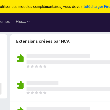
utiliser ces modules complémentaires, vous devez
télécharger Fir
hèmes
Plus…
Extensions créées par NCA
I
l
n
’
y
a
I
a
l
u
n
c
’