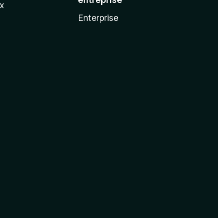
ux
Enterprise