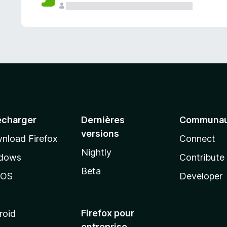
a
n
t
écharger
Dernières
Communau
versions
nload Firefox
Connect
Nightly
dows
Contribute
Beta
cOS
Developer
Firefox pour
roid
entreprise