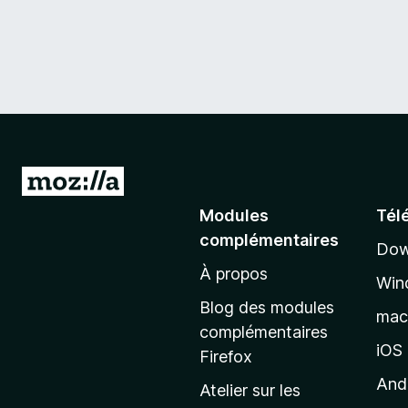
A
l
Modules
Tél
l
complémentaires
Dow
e
À propos
r
Win
à
Blog des modules
ma
l
complémentaires
a
iOS
Firefox
p
And
Atelier sur les
a