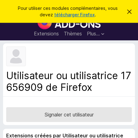
R
Connexion
Pour utiliser ces modules complémentaires, vous
C
e
devez
télécharger Firefox
.
a
M
c
c
o
h
h
e
d
Extensions
Thèmes
Plus…
e
r
u
c
r
e
l
c
m
e
e
h
s
s
e
s
p
a
Utilisateur ou utilisatrice 17
r
g
o
e
656909 de Firefox
u
r
l
e
n
Signaler cet utilisateur
a
v
Extensions créées par Utilisateur ou utilisatrice
i