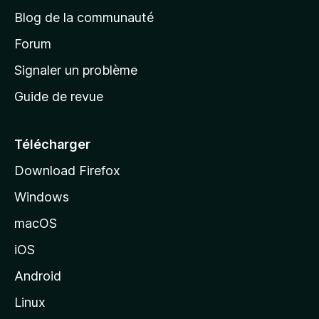
e
a
’
Blog de la communauté
n
d
i
t
’
Forum
n
s
a
Signaler un problème
t
c
a
Guide de revue
c
n
t
u
e
Télécharger
i
Download Firefox
l
Windows
d
e
macOS
M
iOS
o
z
Android
i
Linux
l