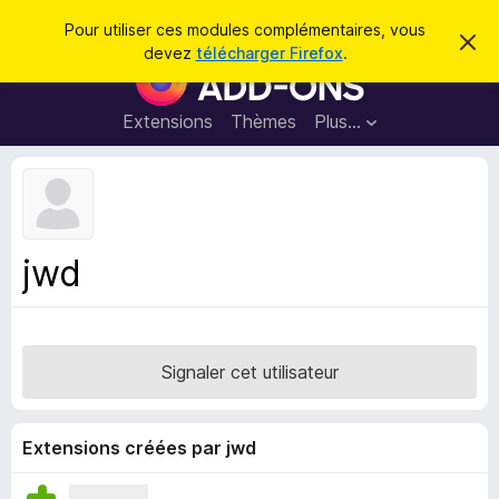
R
Connexion
Pour utiliser ces modules complémentaires, vous
C
e
devez
télécharger Firefox
.
a
M
c
c
o
h
h
e
d
Extensions
Thèmes
Plus…
e
r
u
c
r
e
l
c
m
e
e
h
s
s
e
s
p
a
jwd
r
g
o
e
u
r
l
Signaler cet utilisateur
e
n
a
Extensions créées par jwd
v
i