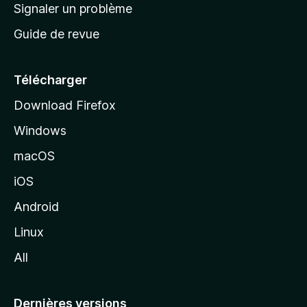
a
Signaler un problème
t
c
a
Guide de revue
c
n
t
u
e
Télécharger
i
Download Firefox
l
Windows
d
e
macOS
M
iOS
o
z
Android
i
Linux
l
All
l
a
Dernières versions