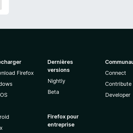
écharger
Dernières
Communau
versions
nload Firefox
Connect
Nightly
dows
Contribute
Beta
cOS
Developer
Firefox pour
roid
entreprise
ux