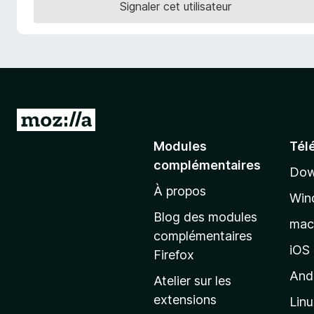
Signaler cet utilisateur
g
a
t
e
u
r
F
A
i
l
Modules
Tél
r
l
e
complémentaires
Dow
e
f
À propos
r
o
Win
à
x
Blog des modules
ma
l
complémentaires
a
iOS
Firefox
p
And
Atelier sur les
a
extensions
Lin
g