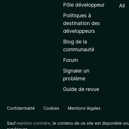
e
Pôle développeur
All
d
Politiques à
’
destination des
a
développeurs
c
Blog de la
c
communauté
u
e
Forum
i
Signaler un
l
problème
d
Guide de revue
e
M
o
Confidentialité
Cookies
Mentions légales
z
i
Sauf
mention contraire
, le contenu de ce site est disponible so