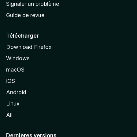
a
Signaler un problème
t
c
a
Guide de revue
c
n
t
u
e
Télécharger
i
Download Firefox
l
Windows
d
e
macOS
M
iOS
o
z
Android
i
Linux
l
All
l
a
Dernières versions