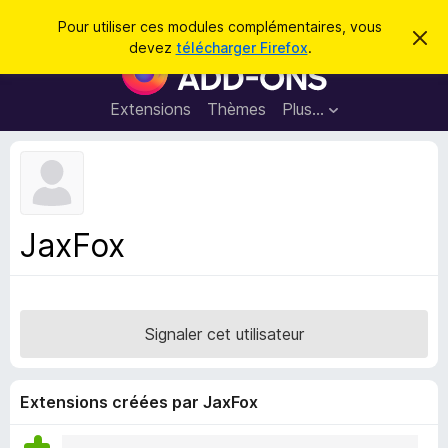
R
Connexion
Pour utiliser ces modules complémentaires, vous
C
e
devez
télécharger Firefox
.
a
M
c
c
o
h
h
e
d
Extensions
Thèmes
Plus…
e
r
u
c
r
e
l
c
m
e
e
h
s
s
e
s
p
a
JaxFox
r
g
o
e
u
r
l
Signaler cet utilisateur
e
n
a
Extensions créées par JaxFox
v
i