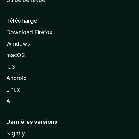
c
u
e
Télécharger
i
Download Firefox
l
Windows
d
e
macOS
M
iOS
o
z
Android
i
Linux
l
All
l
a
Dernières versions
Nightly