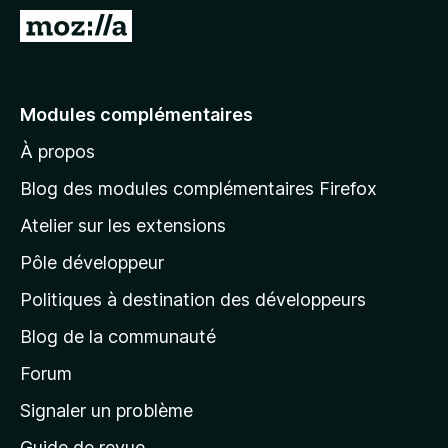
g
A
a
l
t
l
e
e
Modules complémentaires
u
r
r
À propos
à
F
l
i
Blog des modules complémentaires Firefox
r
a
Atelier sur les extensions
e
p
f
Pôle développeur
a
o
g
Politiques à destination des développeurs
x
e
Blog de la communauté
d
’
Forum
a
Signaler un problème
c
Guide de revue