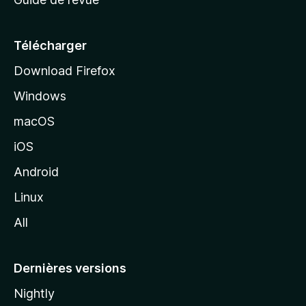
c
u
e
Télécharger
i
Download Firefox
l
Windows
d
e
macOS
M
iOS
o
z
Android
i
Linux
l
All
l
a
Dernières versions
Nightly