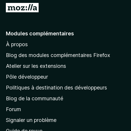
g
A
a
l
t
l
e
e
Modules complémentaires
u
r
r
À propos
à
F
l
i
Blog des modules complémentaires Firefox
r
a
Atelier sur les extensions
e
p
f
Pôle développeur
a
o
g
Politiques à destination des développeurs
x
e
Blog de la communauté
d
’
Forum
a
Signaler un problème
c
Guide de revue