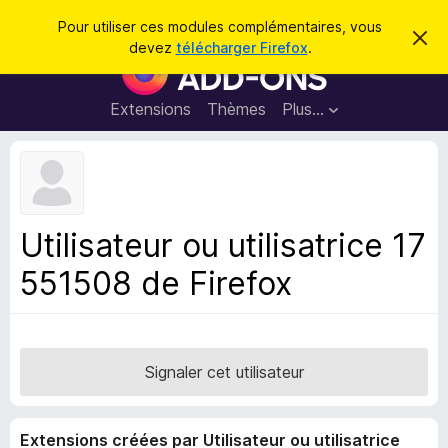
R
Connexion
Pour utiliser ces modules complémentaires, vous
C
e
devez
télécharger Firefox
.
a
M
c
c
o
h
h
e
d
Extensions
Thèmes
Plus…
e
r
u
c
r
e
l
c
m
e
e
h
s
s
e
s
p
a
Utilisateur ou utilisatrice 17
r
g
o
e
551508 de Firefox
u
r
l
e
n
Signaler cet utilisateur
a
v
Extensions créées par Utilisateur ou utilisatrice
i