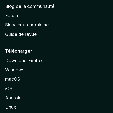
e
a
’
Blog de la communauté
n
d
i
t
’
Forum
n
s
a
Signaler un problème
t
c
a
Guide de revue
c
n
t
u
e
Télécharger
i
Download Firefox
l
Windows
d
e
macOS
M
iOS
o
z
Android
i
Linux
l