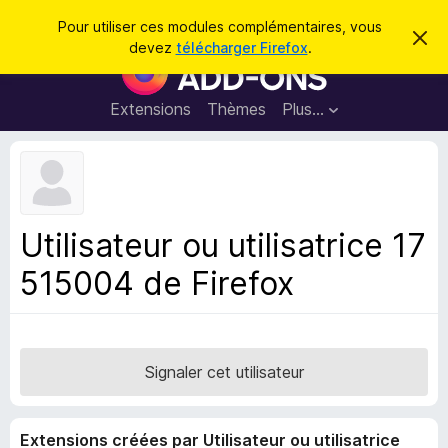
R
Connexion
Pour utiliser ces modules complémentaires, vous
C
e
devez
télécharger Firefox
.
a
M
c
c
o
h
h
e
d
Extensions
Thèmes
Plus…
e
r
u
c
r
e
l
c
m
e
e
h
s
s
e
s
p
a
Utilisateur ou utilisatrice 17
r
g
o
e
515004 de Firefox
u
r
l
e
n
Signaler cet utilisateur
a
v
Extensions créées par Utilisateur ou utilisatrice
i