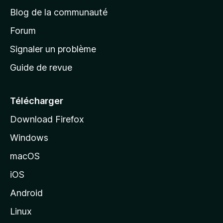
e
a
’
Blog de la communauté
n
d
i
t
’
Forum
n
s
a
Signaler un problème
t
c
a
Guide de revue
c
n
t
u
e
Télécharger
i
Download Firefox
l
Windows
d
e
macOS
M
iOS
o
z
Android
i
Linux
l