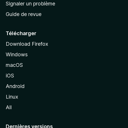
a
Signaler un problème
t
c
a
Guide de revue
c
n
t
u
e
Télécharger
i
Download Firefox
l
Windows
d
e
macOS
M
iOS
o
z
Android
i
Linux
l
All
l
a
Dernières versions