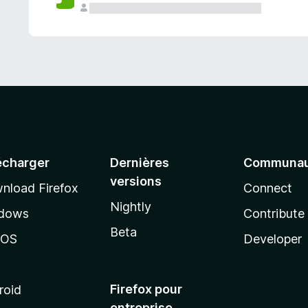
a
n
t
écharger
Dernières
Communau
versions
nload Firefox
Connect
Nightly
dows
Contribute
Beta
cOS
Developer
Firefox pour
roid
entreprise