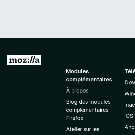
A
l
Modules
Tél
l
complémentaires
Dow
e
À propos
r
Win
à
Blog des modules
ma
l
complémentaires
a
iOS
Firefox
p
And
Atelier sur les
a