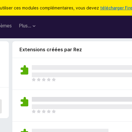
utiliser ces modules complémentaires, vous devez
télécharger Fir
hèmes
Plus…
Extensions créées par Rez
I
l
n
’
y
a
I
a
l
u
n
c
’