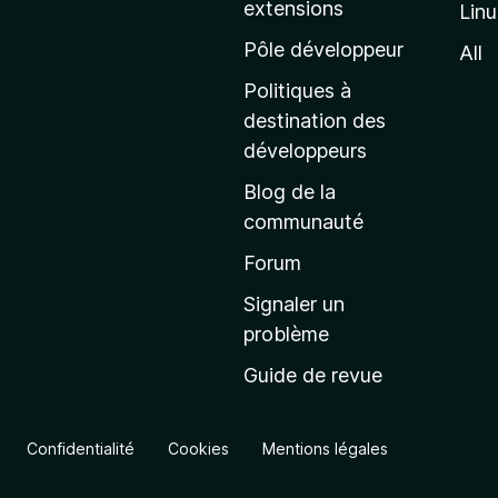
extensions
Lin
g
e
Pôle développeur
All
d
Politiques à
’
destination des
a
développeurs
c
Blog de la
c
communauté
u
e
Forum
i
Signaler un
l
problème
d
Guide de revue
e
M
o
Confidentialité
Cookies
Mentions légales
z