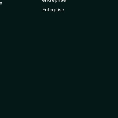
ux
Enterprise