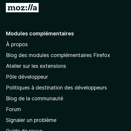
g
A
a
l
t
l
e
e
Modules complémentaires
u
r
r
À propos
à
F
l
i
Blog des modules complémentaires Firefox
r
a
Atelier sur les extensions
e
p
f
Pôle développeur
a
o
g
Politiques à destination des développeurs
x
e
Blog de la communauté
d
’
Forum
a
Signaler un problème
c
Guide de revue