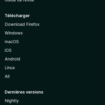
c
u
e
Télécharger
i
Download Firefox
l
Windows
d
e
macOS
M
iOS
o
z
Android
i
Linux
l
All
l
a
Dernières versions
Nightly