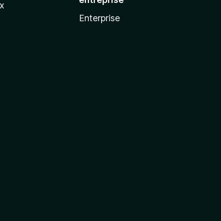
ux
Enterprise