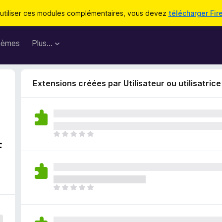
utiliser ces modules complémentaires, vous devez
télécharger Fir
hèmes
Plus…
Extensions créées par Utilisateur ou utilisatric
I
f
l
n
’
y
a
I
a
l
u
n
c
’