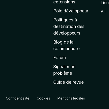
extensions
Lin
g
e
Pôle développeur
All
d
Politiques à
’
destination des
a
développeurs
c
Blog de la
c
communauté
u
e
Forum
i
Signaler un
l
problème
d
Guide de revue
e
M
o
Confidentialité
Cookies
Mentions légales
z