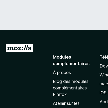
A
l
Modules
Tél
l
complémentaires
Dow
e
À propos
r
Win
à
Blog des modules
ma
l
complémentaires
a
iOS
Firefox
p
And
Atelier sur les
a