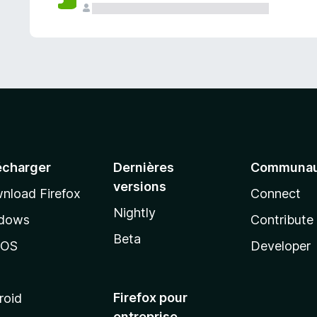
a
n
t
écharger
Dernières
Communau
versions
nload Firefox
Connect
Nightly
dows
Contribute
Beta
cOS
Developer
Firefox pour
roid
entreprise