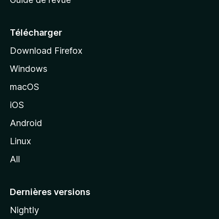
c
u
e
Télécharger
i
Download Firefox
l
Windows
d
e
macOS
M
iOS
o
z
Android
i
Linux
l
All
l
a
Dernières versions
Nightly