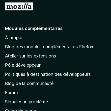
g
A
a
l
t
l
e
e
Modules complémentaires
u
r
r
À propos
à
F
l
i
Blog des modules complémentaires Firefox
r
a
Atelier sur les extensions
e
p
f
Pôle développeur
a
o
g
Politiques à destination des développeurs
x
e
Blog de la communauté
d
’
Forum
a
Signaler un problème
c
Guide de revue