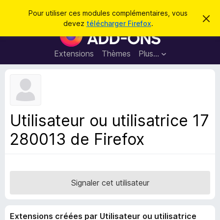
R
Connexion
Pour utiliser ces modules complémentaires, vous
C
e
devez
télécharger Firefox
.
a
M
c
c
o
h
h
e
d
Extensions
Thèmes
Plus…
e
r
u
c
r
e
l
c
m
e
e
h
s
s
e
s
p
a
Utilisateur ou utilisatrice 17
r
g
o
e
280013 de Firefox
u
r
l
e
n
Signaler cet utilisateur
a
v
Extensions créées par Utilisateur ou utilisatrice
i