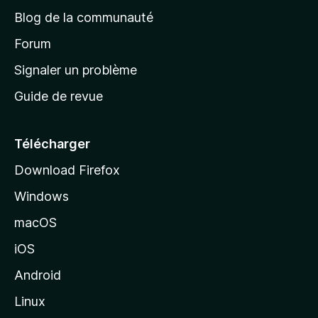
e
a
’
Blog de la communauté
n
d
i
t
’
Forum
n
s
a
Signaler un problème
t
c
a
Guide de revue
c
n
t
u
e
Télécharger
i
Download Firefox
l
Windows
d
e
macOS
M
iOS
o
z
Android
i
Linux
l