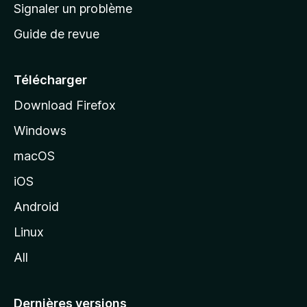
a
Signaler un problème
t
c
a
Guide de revue
c
n
t
u
e
Télécharger
i
Download Firefox
l
Windows
d
e
macOS
M
iOS
o
z
Android
i
Linux
l
All
l
a
Dernières versions