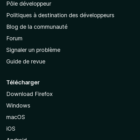
n
Pôle développeur
a
u
s
r
g
t
Politiques à destination des développeurs
l
e
a
’
Blog de la communauté
n
d
i
t
’
Forum
n
s
a
Signaler un problème
t
c
a
Guide de revue
c
n
t
u
e
Télécharger
i
Download Firefox
l
Windows
d
e
macOS
M
iOS
o
z