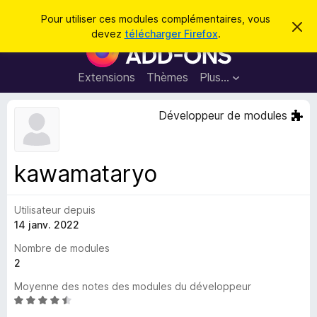
R
Connexion
Pour utiliser ces modules complémentaires, vous
C
e
devez
télécharger Firefox
.
a
M
c
c
o
h
h
e
d
Extensions
Thèmes
Plus…
e
r
u
c
r
e
l
Développeur de modules
c
m
e
e
h
s
s
e
s
p
a
kawamataryo
r
g
o
e
u
Utilisateur depuis
r
14 janv. 2022
l
e
Nombre de modules
n
2
a
Moyenne des notes des modules du développeur
v
N
i
o