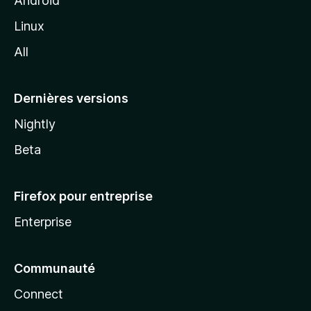
Android
i
Linux
l
All
l
a
Dernières versions
Nightly
Beta
Firefox pour entreprise
Enterprise
Communauté
Connect