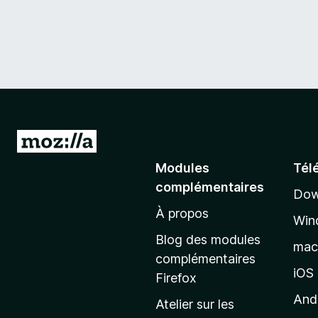
A
l
Modules
Tél
l
complémentaires
Dow
e
À propos
r
Win
à
Blog des modules
ma
l
complémentaires
a
iOS
Firefox
p
And
Atelier sur les
a