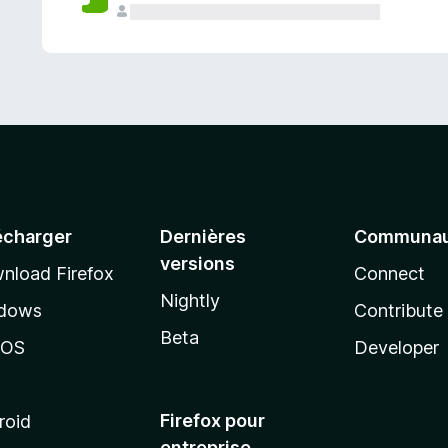
a
n
t
écharger
Dernières
Communau
versions
nload Firefox
Connect
Nightly
dows
Contribute
Beta
cOS
Developer
Firefox pour
roid
entreprise