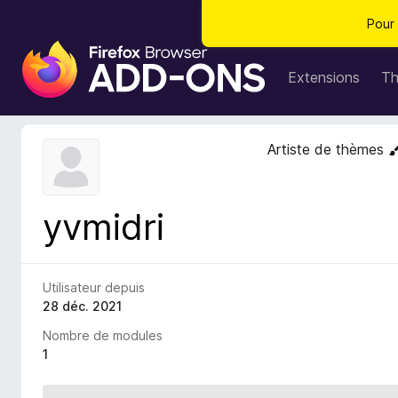
Pour 
M
o
Extensions
T
d
u
l
Artiste de thèmes
e
s
p
yvmidri
o
u
r
l
Utilisateur depuis
e
28 déc. 2021
n
Nombre de modules
a
1
v
i