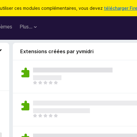
utiliser ces modules complémentaires, vous devez
télécharger Fir
hèmes
Plus…
Extensions créées par yvmidri
I
l
n
’
y
a
I
a
l
u
n
c
’