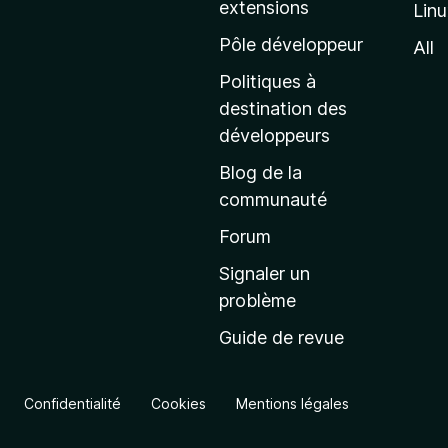
extensions
Lin
g
e
Pôle développeur
All
d
Politiques à
’
destination des
a
développeurs
c
Blog de la
c
communauté
u
e
Forum
i
Signaler un
l
problème
d
Guide de revue
e
M
o
Confidentialité
Cookies
Mentions légales
z