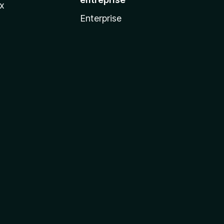
ux
Enterprise