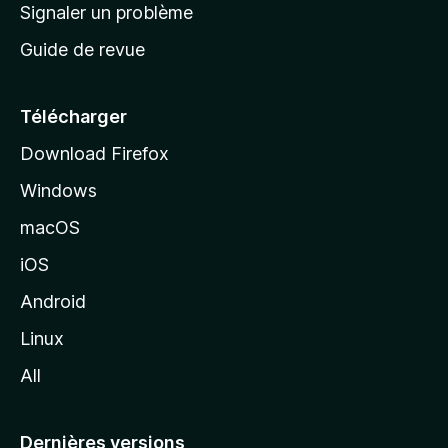
a
Signaler un problème
t
c
a
Guide de revue
c
n
t
u
e
Télécharger
i
Download Firefox
l
Windows
d
e
macOS
M
iOS
o
z
Android
i
Linux
l
All
l
a
Dernières versions