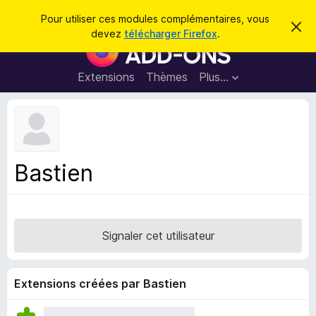
R
Connexion
Pour utiliser ces modules complémentaires, vous
C
e
devez
télécharger Firefox
.
a
M
c
c
o
h
h
e
d
Extensions
Thèmes
Plus…
e
r
u
c
r
e
l
c
m
e
e
h
s
s
e
s
p
a
Bastien
r
g
o
e
u
r
l
Signaler cet utilisateur
e
n
a
Extensions créées par Bastien
v
i