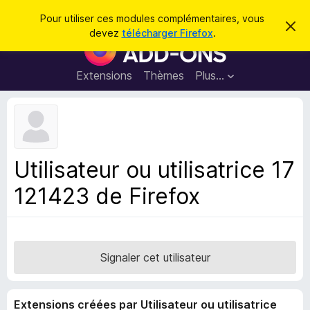
R
Connexion
Pour utiliser ces modules complémentaires, vous
C
e
devez
télécharger Firefox
.
a
M
c
c
o
h
h
e
d
Extensions
Thèmes
Plus…
e
r
u
c
r
e
l
c
m
e
e
h
s
s
e
s
p
a
Utilisateur ou utilisatrice 17
r
g
o
e
121423 de Firefox
u
r
l
e
n
Signaler cet utilisateur
a
v
Extensions créées par Utilisateur ou utilisatrice
i