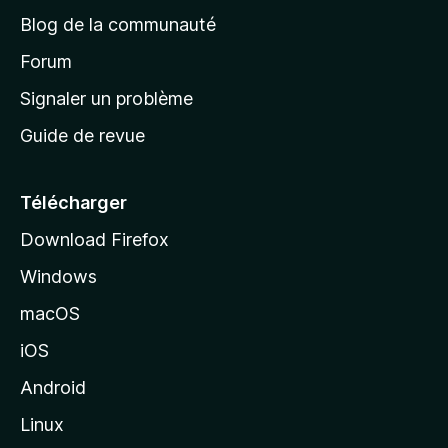
e
a
’
Blog de la communauté
n
d
i
t
’
Forum
n
s
a
Signaler un problème
t
c
a
Guide de revue
c
n
t
u
e
Télécharger
i
Download Firefox
l
Windows
d
e
macOS
M
iOS
o
z
Android
i
Linux
l