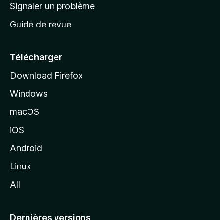
a
Signaler un problème
t
c
a
Guide de revue
c
n
t
u
e
Télécharger
i
Download Firefox
l
Windows
d
e
macOS
M
iOS
o
z
Android
i
Linux
l
All
l
a
Dernières versions