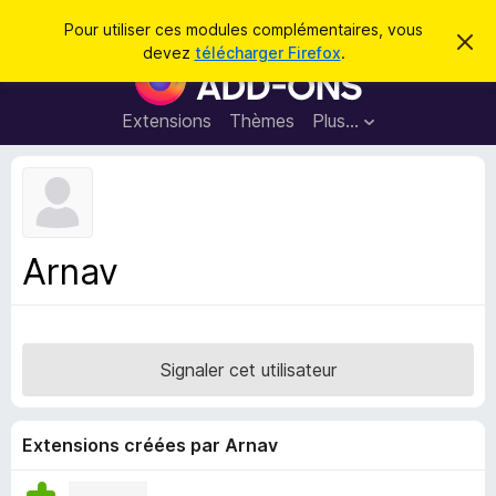
R
Connexion
Pour utiliser ces modules complémentaires, vous
C
e
devez
télécharger Firefox
.
a
M
c
c
o
h
h
e
d
Extensions
Thèmes
Plus…
e
r
u
c
r
e
l
c
m
e
e
h
s
s
e
s
p
a
Arnav
r
g
o
e
u
r
l
Signaler cet utilisateur
e
n
a
Extensions créées par Arnav
v
i