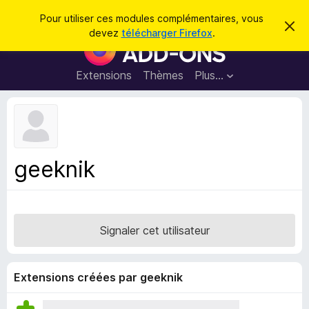
R
Connexion
Pour utiliser ces modules complémentaires, vous
C
e
devez
télécharger Firefox
.
a
M
c
c
o
h
h
e
d
Extensions
Thèmes
Plus…
e
r
u
c
r
e
l
c
m
e
e
h
s
s
e
s
p
a
geeknik
r
g
o
e
u
r
l
Signaler cet utilisateur
e
n
a
Extensions créées par geeknik
v
i