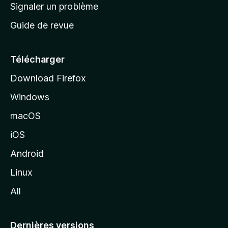
a
Signaler un problème
t
c
a
Guide de revue
c
n
t
u
e
Télécharger
i
Download Firefox
l
Windows
d
e
macOS
M
iOS
o
z
Android
i
Linux
l
All
l
a
Dernières versions